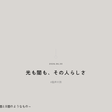
2026.06.20
光も闇も、その人らしさ
#臨床の旅
面とB面のようなもの～