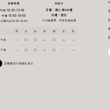
診療時間
休診日
10:30-13:30
月曜・第2/第4木曜
午前
15:00-19:00
日曜・祝日
午後
その他夏季、年末年始休業
土曜のみ10:30-15:00
月
火
水
木
金
土
日
午前
―
◯
◯
△
◯
△
―
午後
―
◯
◯
△
◯
―
―
診療案内の詳細を見る