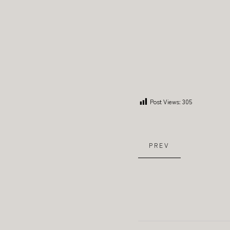
Post Views:
305
PREV