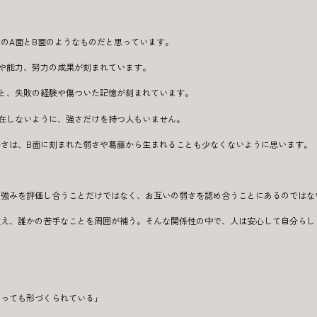
のA面とB面のようなものだと思っています。
や能力、努力の成果が刻まれています。
と、失敗の経験や傷ついた記憶が刻まれています。
在しないように、強さだけを持つ人もいません。
さは、B面に刻まれた弱さや葛藤から生まれることも少なくないように思います。
、強みを評価し合うことだけではなく、お互いの弱さを認め合うことにあるのではな
支え、誰かの苦手なことを周囲が補う。そんな関係性の中で、人は安心して自分らし
よっても形づくられている」