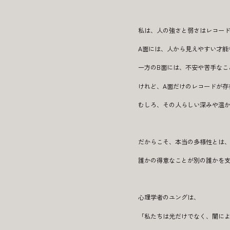
私は、人の強さと弱さはレコード
A面には、人から見えやすい才能
一方のB面には、不安や苦手なこ
けれど、A面だけのレコードが存
むしろ、その人らしい深みや温か
だからこそ、本当の多様性とは
誰かの得意なことが別の誰かを
心理学者のユングは、
「私たちは光だけでなく、闇に